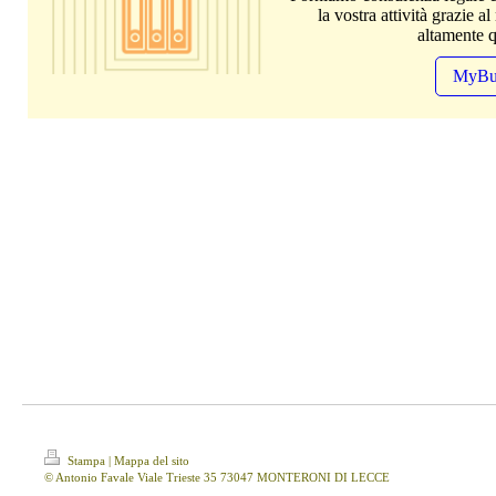
la vostra attività grazie a
altamente qu
MyBu
Stampa
|
Mappa del sito
© Antonio Favale Viale Trieste 35 73047 MONTERONI DI LECCE