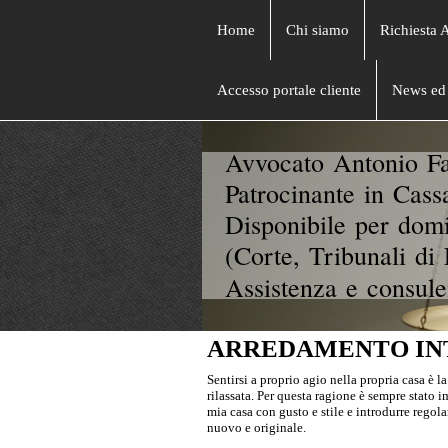
Home
Chi siamo
Richiesta 
Accesso portale cliente
News ed 
Avvocato Antonio Fa
Patrocinante in Cass
Disponibile per domi
(Corte, Tribunali di 
Assistenza e consule
ARREDAMENTO IN
Sentirsi a proprio agio nella propria casa è l
rilassata. Per questa ragione è sempre stato 
mia casa con gusto e stile e introdurre rego
nuovo e originale.