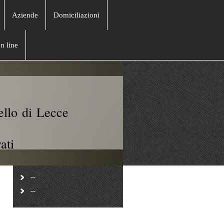
Aziende
Domiciliazioni
n line
ello di Lecce
ati
--
--