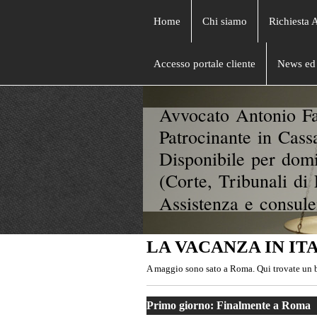
Home
Chi siamo
Richiesta 
Accesso portale cliente
News ed 
Avvocato Antonio Fa
Patrocinante in Cass
Disponibile per domi
(Corte, Tribunali di 
Assistenza e consule
LA VACANZA IN IT
A maggio sono sato a Roma. Qui trovate un br
Primo giorno: Finalmente a Roma