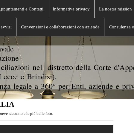
Appuntamenti e Contatti
Informativa privacy
La nostra mission
avvisi
Convenzioni e collaborazioni con aziende
Consulenza o
vale
azione
ciliazioni nel distretto della Corte d'App
Lecce e Brindisi).
nza legale a 360° per Enti, aziende e priv
ALIA
eve racconto e le più belle foto.